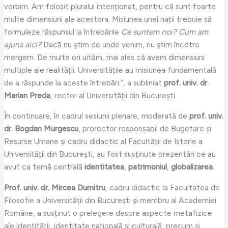
vorbim. Am folosit pluralul intenționat, pentru că sunt foarte
multe dimensiuni ale acestora. Misiunea unei nații trebuie să
formuleze răspunsul la întrebările
Ce suntem noi? Cum am
ajuns aici?
Dacă nu știm de unde venim, nu știm încotro
mergem. De multe ori uităm, mai ales că avem dimensiuni
multiple ale realității. Universitățile au misiunea fundamentală
de a răspunde la aceste întrebări.”, a subliniat
prof. univ. dr.
Marian Preda
, rector al Universității din București.
În continuare, în cadrul sesiunii plenare, moderată de
prof. univ.
dr. Bogdan Murgescu
, prorector responsabil de Bugetare și
Resurse Umane și cadru didactic al Facultății de Istorie a
Universității din București, au fost susținute prezentări ce au
avut ca temă centrală
identitatea
,
patrimoniul
,
globalizarea
.
Prof. univ. dr. Mircea Dumitru
, cadru didactic la Facultatea de
Filosofie a Universității din București și membru al Academiei
Române, a susținut o prelegere despre aspecte metafizice
ale identității, identitate națională și culturală, precum și