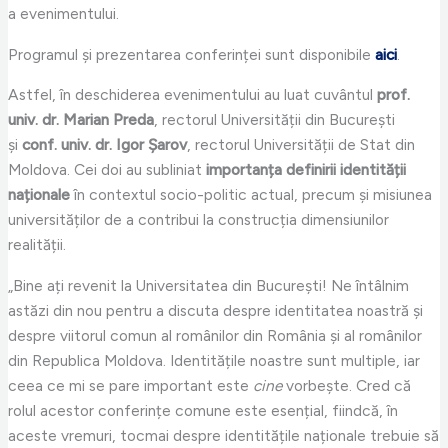
a evenimentului.
Programul și prezentarea conferinței sunt disponibile
aici
.
Astfel, în deschiderea evenimentului au luat cuvântul
prof.
univ. dr. Marian Preda
, rectorul Universității din București
și
conf. univ. dr. Igor Șarov
, rectorul Universității de Stat din
Moldova. Cei doi au subliniat
importanța definirii identității
naționale
în contextul socio-politic actual, precum și misiunea
universităților de a contribui la construcția dimensiunilor
realității.
„Bine ați revenit la Universitatea din București! Ne întâlnim
astăzi din nou pentru a discuta despre identitatea noastră și
despre viitorul comun al românilor din România și al românilor
din Republica Moldova. Identitățile noastre sunt multiple, iar
ceea ce mi se pare important este
cine
vorbește. Cred că
rolul acestor conferințe comune este esențial, fiindcă, în
aceste vremuri, tocmai despre identitățile naționale trebuie să