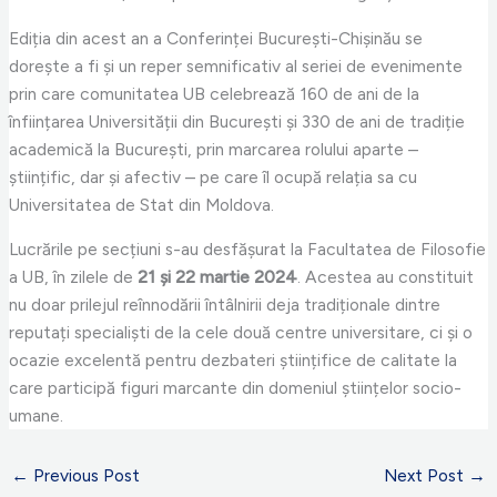
Ediția din acest an a Conferinței București-Chișinău se
dorește a fi și un reper semnificativ al seriei de evenimente
prin care comunitatea UB celebrează 160 de ani de la
înființarea Universității din București și 330 de ani de tradiție
academică la București, prin marcarea rolului aparte –
științific, dar și afectiv – pe care îl ocupă relația sa cu
Universitatea de Stat din Moldova.
Lucrările pe secțiuni s-au desfășurat la Facultatea de Filosofie
a UB, în zilele de
21 și 22 martie 2024
. Acestea au constituit
nu doar prilejul reînnodării întâlnirii deja tradiționale dintre
reputați specialiști de la cele două centre universitare, ci și o
ocazie excelentă pentru dezbateri științifice de calitate la
care participă figuri marcante din domeniul științelor socio-
umane.
←
Previous Post
Next Post
→