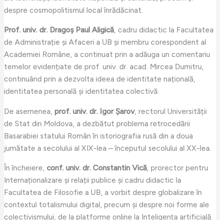
despre cosmopolitismul local înrădăcinat.
Prof. univ. dr. Dragoș Paul Aligică
, cadru didactic la Facultatea
de Administrație și Afaceri a UB și membru corespondent al
Academiei Române, a continuat prin a adăuga un comentariu
temelor evidențiate de prof. univ. dr. acad. Mircea Dumitru,
continuând prin a dezvolta ideea de identitate națională,
identitatea personală și identitatea colectivă.
De asemenea,
prof. univ. dr. Igor Șarov
, rectorul Universității
de Stat din Moldova, a dezbătut problema retrocedării
Basarabiei statului Român în istoriografia rusă din a doua
jumătate a secolului al XIX-lea – începutul secolului al XX-lea.
În încheiere,
conf. univ. dr. Constantin Vică
, prorector pentru
Internaționalizare și relații publice și cadru didactic la
Facultatea de Filosofie a UB, a vorbit despre globalizare în
contextul totalismului digital, precum și despre noi forme ale
colectivismului, de la platforme online la Inteligența artificială.