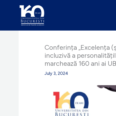
Skip
to
content
Conferința „Excelența (și
incluzivă a personalități
marchează 160 ani ai U
July 3, 2024