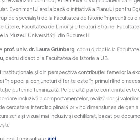
i revalorizării contribuției femeilor la viața academică în ge
ular. Evenimentul are la bază o inițiativă a Planului pentru E
up de specialiști de la Facultatea de Istorie împreună cu o 
de Litere, Facultatea de Limbi și Literaturi Străine, Facultat
e la Muzeul Universității din București.
te
prof. univ. dr. Laura Grünberg
, cadru didactic la Facultat
ţu
, cadru didactic la Facultatea de Istorie a UB.
ei instituționale și din perspectiva contribuției femeilor la 
tuției în epoci și conjuncturi diferite este în primul rând o ne
ituție puternic feminizată. Pe de altă parte conferința este u
ordare incluzivă a comportamentelor, realizărilor și valorilo
e cercetare interdisciplinară privind dimensiunea de gen a un
rs scris și vizual mai incluziv și echilibrat, bazat pe documen
ești.
nt pot fi consultate
aici
.