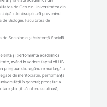
neral și la viața academică din
galitatea de Gen din Universitatea din
echipă interdisciplinară provenind
ea de Biologie, Facultatea de
ea de Sociologie și Asistență Socială
excelența și performanța academică,
cesitate, având în vedere faptul că UB
n prilej bun de: regândire mai largă a
r legate de meritocrație, performanță
iversității în general; pregătire a
tare științifică interdisciplinară,