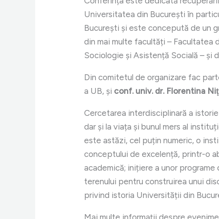
Conferința este dedicată recuperării ș
Universitatea din București în partic
București și este concepută de un gr
din mai multe facultăți – Facultatea 
Sociologie și Asistență Socială – și d
Din comitetul de organizare fac par
a UB, și
conf. univ. dr. Florentina Ni
Cercetarea interdisciplinară a istori
dar și la viața și bunul mers al insti
este astăzi, cel puțin numeric, o inst
conceptului de excelență, printr-o ab
academică; inițiere a unor programe d
terenului pentru construirea unui discu
privind istoria Universității din Bucur
Mai multe informații despre evenime