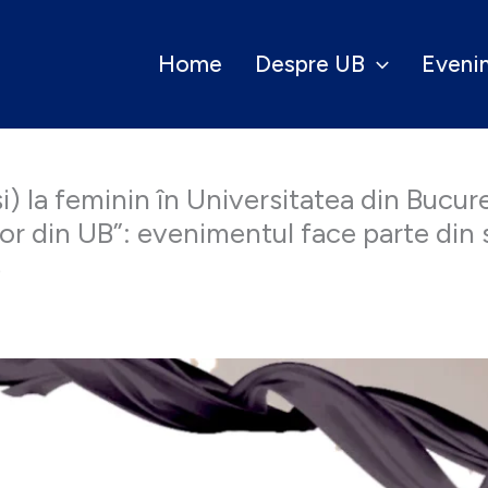
Home
Despre UB
Eveni
) la feminin în Universitatea din Bucureș
lor din UB”: evenimentul face parte din 
B